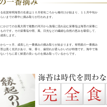
ある佐賀有明海苔の生産は１０月初旬ごろから種付けが始まり、１１月中旬か
くらいまでの寒中に摘み取りが行われます。
口にかけての台風大雨で複数の河川から漁場に流れ込む栄養塩は海苔の栄養に
なものです。その栄養塩や雨、風、日光などの繊細な自然の恵みを吸収して、
に成長します。
けから一ヶ月、成長した一番摘みの摘み取りが始まります。有明産の一番摘み
海苔は黒く光沢があり、味、香り、歯切れが柔らかいのが特徴です。海中で海
ぎないうちに若く鮮度の良いものを摘み取っているからです。