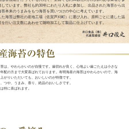
達しています。弊社も約30年にわたり入札に参加し、出品された海苔から出
海苔本来のうまみをもつ海苔を買いつけの中心に考えています。
した海苔は弊社の産地工場（佐賀芦刈町）に運び入れ、原料ごとに適した温
管を行い注文数にあわせて随時加工して製品に仕上げています。
海苔は、やわらかいのが自慢です。歯切れが良く、心地よい歯ごたえは小さな
ご年配の方まで大変喜ばれております。有明海産の海苔はやわらかいので、海
し上がりいただいても、おいしいのが特徴です。
は、つや、うまみ、香り、絶品のおいしさです。
方は特に喜ばれます。