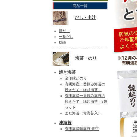
商品一覧
だし・出汁
新だし
一番だし
枕崎
海苔・のり
焼き海苔
金印縁起のり
有明海産一番摘み海苔の
焼きたて「縁起海苔」
有明海産一番摘み海苔の
焼きたて「縁起海苔」3袋
セット
まぜ海苔（青海苔入）
味海苔
有明海産味海苔 青空