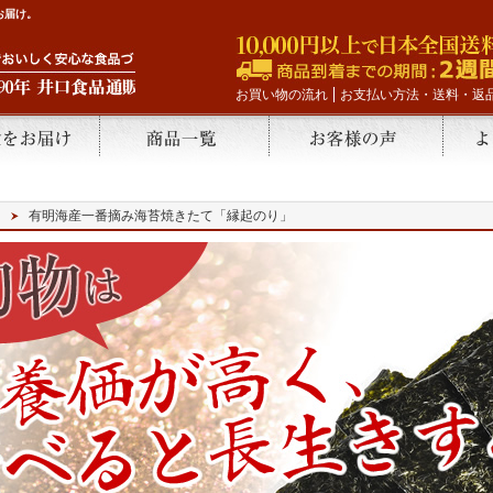
お届け。
お買い物の流れ
お支払い方法・送料・返
有明海産一番摘み海苔焼きたて「縁起のり」