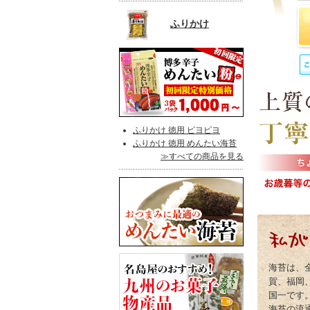
ふりかけ
ふりかけ 徳用 ピヨピヨ
ふりかけ 徳用 めんたい海苔
≫すべての商品を見る
海苔は、
賀、福岡
国一です
海苔の流