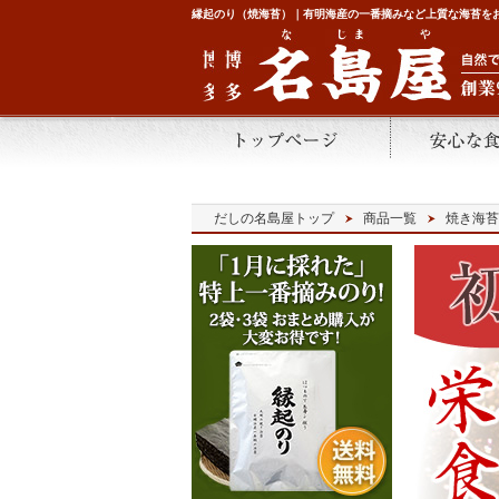
縁起のり（焼海苔）｜有明海産の一番摘みなど上質な海苔を
だしの名島屋トップ
商品一覧
焼き海苔