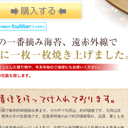
全国で毎年約90億枚出来ます。その中で九州は、約43億枚です。九州は佐
、熊本が主の生産地です。佐賀有明海のみで約20億枚取れ、品質、量とも全
。
通は各漁連が行っている入札で、全国でも約30数社の入札権のある業者が参