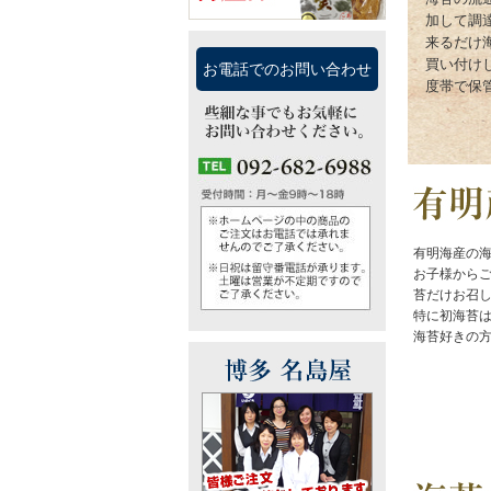
加して調
来るだけ
買い付け
お電話でのお問い合わせ
度帯で保
有明海産の
お子様から
苔だけお召
特に初海苔
海苔好きの