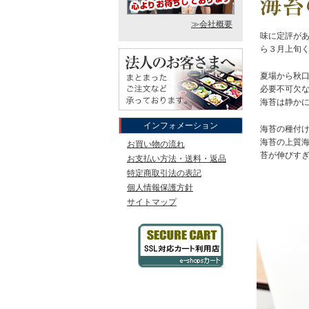
≫会社概要
味に定評が
ら３月上旬
夏場から秋
必要不可欠
海苔は静か
インフォメーション
海苔の種付
海苔の上質
お買い物の流れ
苔が伸びす
お支払い方法・送料・返品
特定商取引法の表記
個人情報保護方針
サイトマップ