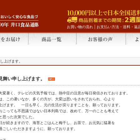
お買い物の流れ
お支払い方法・送料・返
し上げます。
見舞い申し上げます。
大変暑く、テレビの天気予報では、熱中症の注意が毎日発信されております。
は、この暑いなか、多くの方が、大変は思いをされておられ、心より
上げます。 一日も早く、元の生活が戻りますことを、願っております。
おこっても不思議ではない日本列島では、改めて、万一のことも考えて
と思った次第でした。
日が続きますので、海苔とごはんと梅干し、お茶で、お元気に猛暑を
過ごしいただきますように、願っております。