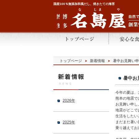
国産100％無添加和風だし、焼きたての海苔
トップページ
新着情報
暑中お見舞い申
暑中お
今年の夏は、
熊本の地震で
2026年
お見舞い申し
地震がどこで
生活をしたい
まだまだ暑い
2025年
乗り越えてお